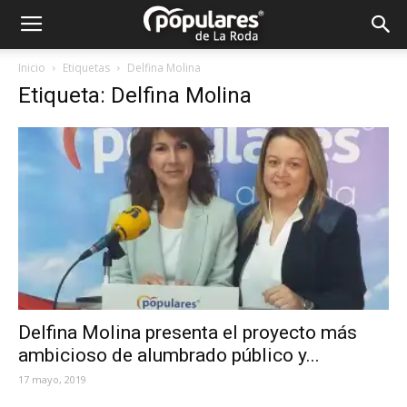
Partido
Inicio
Etiquetas
Delfina Molina
Etiqueta: Delfina Molina
Popular
La
Roda
Delfina Molina presenta el proyecto más
ambicioso de alumbrado público y...
17 mayo, 2019