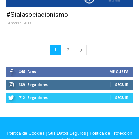
#Síalasociacionismo
14 marzo, 2019
1
2
846
Fans
ME GUSTA
389
Seguidores
SEGUIR
712
Seguidores
SEGUIR
Política de Cookies
|
Sus Datos Seguros
|
Política de Protección