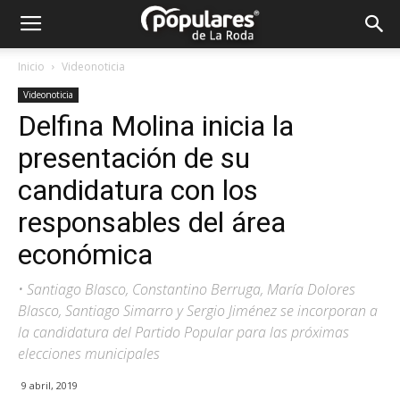
Partido
Inicio
Videonoticia
Videonoticia
Popular
Delfina Molina inicia la
presentación de su
La
candidatura con los
responsables del área
económica
Roda
• Santiago Blasco, Constantino Berruga, María Dolores
Blasco, Santiago Simarro y Sergio Jiménez se incorporan a
la candidatura del Partido Popular para las próximas
elecciones municipales
9 abril, 2019