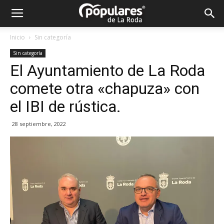
Partido
Inicio
Sin categoría
Sin categoría
Popular
El Ayuntamiento de La Roda
comete otra «chapuza» con
La
el IBI de rústica.
28 septiembre, 2022
Roda