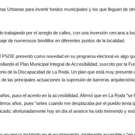
as Urbanas para invertir fondos municipales y los que lleguen de otr
rabajando por el arreglo de calles, con una inversión cercana a lo
aje de numerosos bordillos en diferentes puntos de la localidad.
 el PSOE presentó como novedad en su programa electoral es algo qu
ando el Plan Municipal Integral de Accesibilidad, suscrito por la Fu
o de la Discapacidad de La Roda. Un plan que está muy presente a
na de las principales actuaciones la supresión de barreras arquitectóni
ños, puso el acento en la accesibilidad. Afirmó que en La Roda “se
 últimos años, pues “antes cuando me desplazaba por el pueblo tenía 
licado; afortunadamente hoy en día el avance ha sido tremendo y es
o ascensor instalado en el ayuntamiento, totalmente accesible y “en 