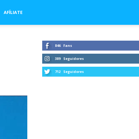
AFÍLIATE
846
Fans
389
Seguidores
712
Seguidores