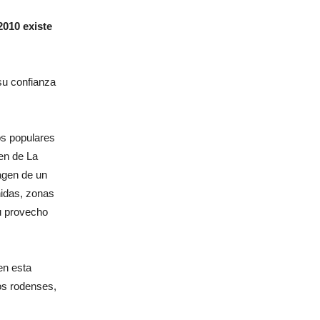
2010 existe
 su confianza
os populares
en de La
magen de un
nidas, zonas
su provecho
en esta
los rodenses,