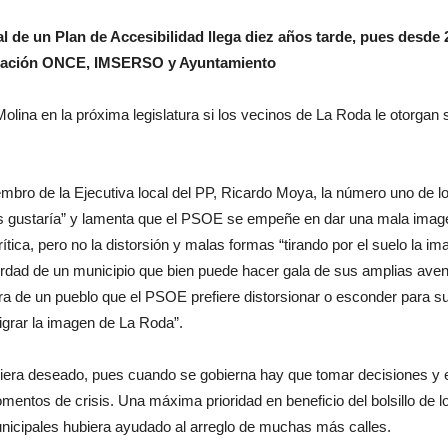
de un Plan de Accesibilidad llega diez años tarde, pues desde 
Fundación ONCE, IMSERSO y Ayuntamiento
Molina en la próxima legislatura si los vecinos de La Roda le otorgan
ro de la Ejecutiva local del PP, Ricardo Moya, la número uno de l
nos gustaría” y lamenta que el PSOE se empeñe en dar una mala imag
tica, pero no la distorsión y malas formas “tirando por el suelo la i
verdad de un municipio que bien puede hacer gala de sus amplias ave
 cara de un pueblo que el PSOE prefiere distorsionar o esconder para 
nigrar la imagen de La Roda”.
biera deseado, pues cuando se gobierna hay que tomar decisiones y 
mentos de crisis. Una máxima prioridad en beneficio del bolsillo de 
nicipales hubiera ayudado al arreglo de muchas más calles.