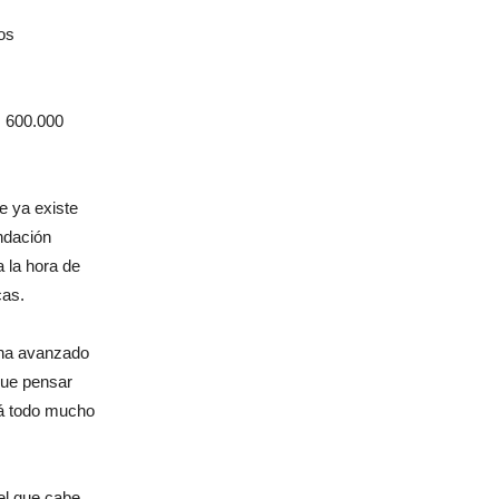
os
s 600.000
e ya existe
ndación
 la hora de
cas.
 ha avanzado
que pensar
tá todo mucho
el que cabe