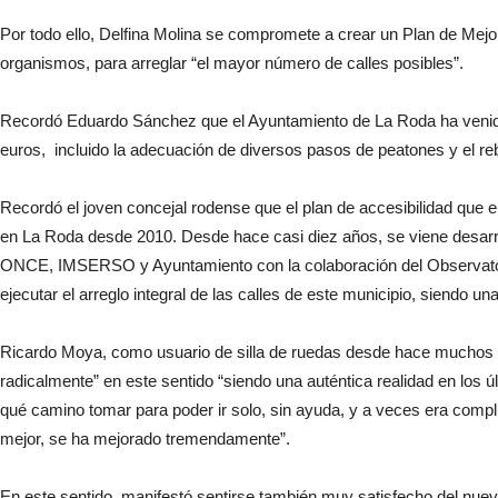
Por todo ello, Delfina Molina se compromete a crear un Plan de Mejor
organismos, para arreglar “el mayor número de calles posibles”.
Recordó Eduardo Sánchez que el Ayuntamiento de La Roda ha venido t
euros, incluido la adecuación de diversos pasos de peatones y el reb
Recordó el joven concejal rodense que el plan de accesibilidad que
en La Roda desde 2010. Desde hace casi diez años, se viene desarroll
ONCE, IMSERSO y Ayuntamiento con la colaboración del Observatori
ejecutar el arreglo integral de las calles de este municipio, siendo u
Ricardo Moya, como usuario de silla de ruedas desde hace muchos a
radicalmente” en este sentido “siendo una auténtica realidad en los
qué camino tomar para poder ir solo, sin ayuda, y a veces era comp
mejor, se ha mejorado tremendamente”.
En este sentido, manifestó sentirse también muy satisfecho del nuev