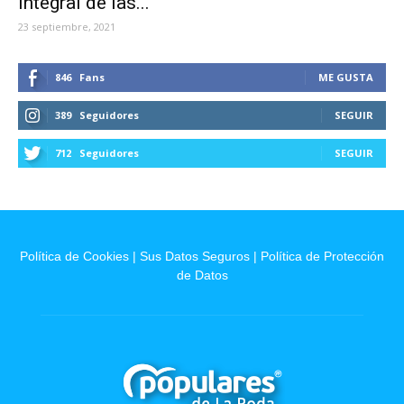
integral de las...
23 septiembre, 2021
846
Fans
ME GUSTA
389
Seguidores
SEGUIR
712
Seguidores
SEGUIR
Política de Cookies
|
Sus Datos Seguros
|
Política de Protección
de Datos