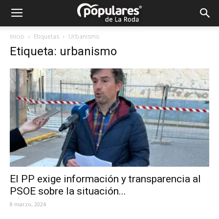
Partido
Inicio
Etiquetas
Urbanismo
Etiqueta: urbanismo
Popular
La
Roda
El PP exige información y transparencia al
PSOE sobre la situación...
8 marzo, 2024