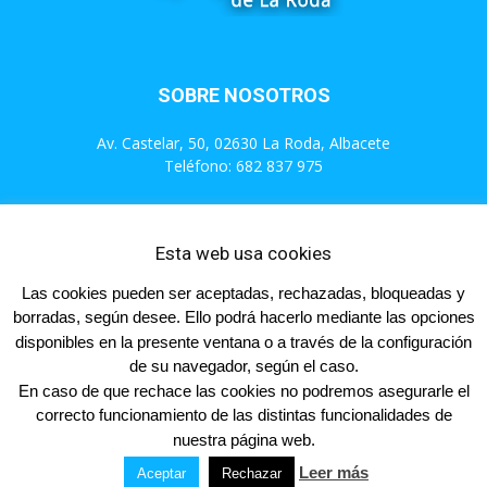
SOBRE NOSOTROS
Av. Castelar, 50, 02630 La Roda, Albacete
Teléfono: 682 837 975
Contáctanos:
info@populareslaroda.es
Esta web usa cookies
Las cookies pueden ser aceptadas, rechazadas, bloqueadas y
SÍGUENOS
borradas, según desee. Ello podrá hacerlo mediante las opciones
disponibles en la presente ventana o a través de la configuración
de su navegador, según el caso.
En caso de que rechace las cookies no podremos asegurarle el
correcto funcionamiento de las distintas funcionalidades de
Inicio
Actualidad
Videos
Contacta
Afíliate
nuestra página web.
Leer más
Aceptar
Rechazar
© Partido Popular 2023