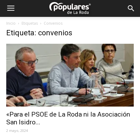
Partido
Inicio
Etiquetas
Convenios
Etiqueta: convenios
Popular
La
Roda
«Para el PSOE de La Roda ni la Asociación
San Isidro...
2 mayo, 2024