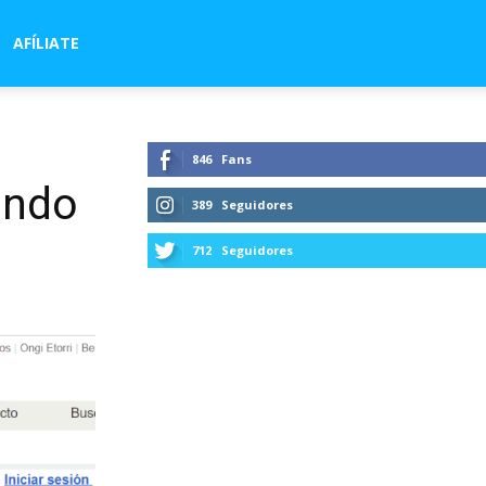
AFÍLIATE
846
Fans
ando
389
Seguidores
712
Seguidores