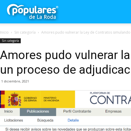
Partido
Inicio
Sin categoría
Amores pudo vulnerar la Ley de Contratos simulando
Popular
Sin categoría
Amores pudo vulnerar la
La
un proceso de adjudicac
Roda
1 diciembre, 2021