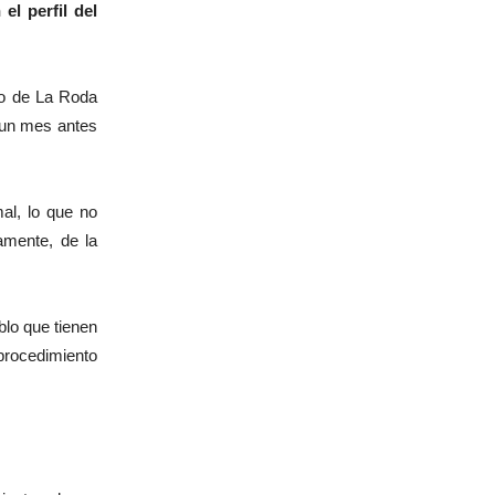
el perfil del
to de La Roda
s un mes antes
al, lo que no
amente, de la
lo que tienen
procedimiento