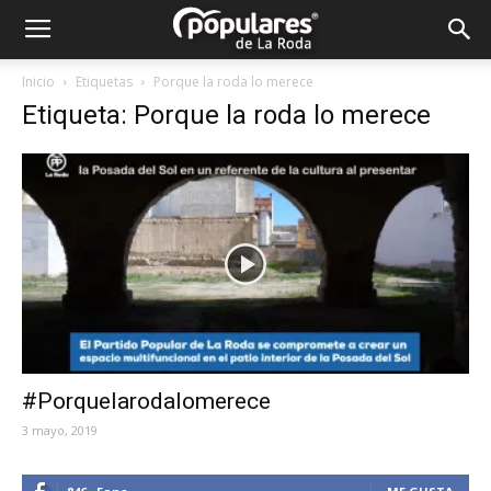
Partido
Inicio
Etiquetas
Porque la roda lo merece
Etiqueta: Porque la roda lo merece
Popular
La
Roda
#Porquelarodalomerece
3 mayo, 2019