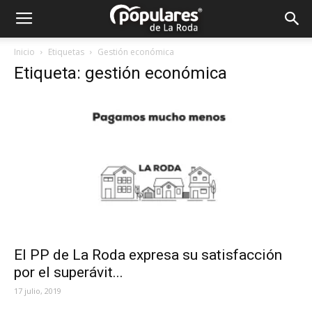
Partido
Inicio
Etiquetas
Gestión económica
Etiqueta: gestión económica
Popular
La
Roda
El PP de La Roda expresa su satisfacción
por el superávit...
17 julio, 2019