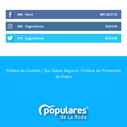
846
Fans
ME GUSTA
389
Seguidores
SEGUIR
712
Seguidores
SEGUIR
Política de Cookies
|
Sus Datos Seguros
|
Política de Protección
de Datos