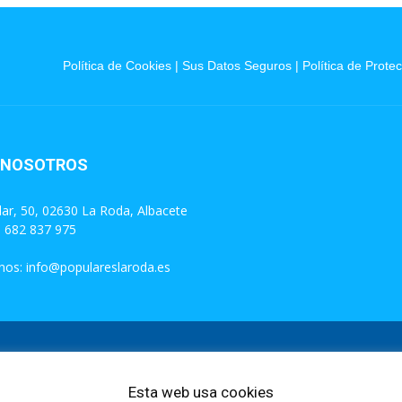
Política de Cookies
|
Sus Datos Seguros
|
Política de Prote
 NOSOTROS
lar, 50, 02630 La Roda, Albacete
: 682 837 975
nos:
info@populareslaroda.es
Esta web usa cookies