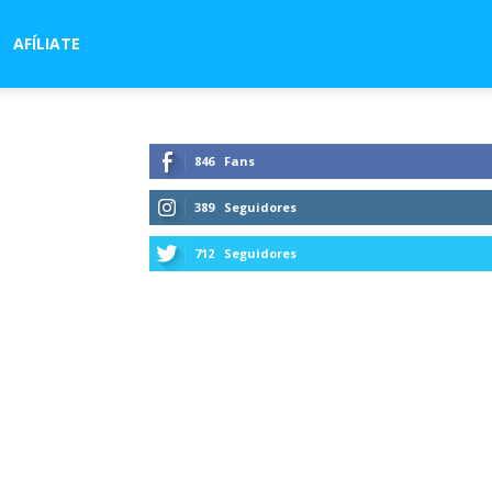
AFÍLIATE
846
Fans
389
Seguidores
712
Seguidores