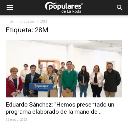
Partido
Inicio
Etiquetas
28M
Etiqueta: 28M
Popular
La
Roda
Eduardo Sánchez: “Hemos presentado un
programa elaborado de la mano de...
26 mayo, 2023