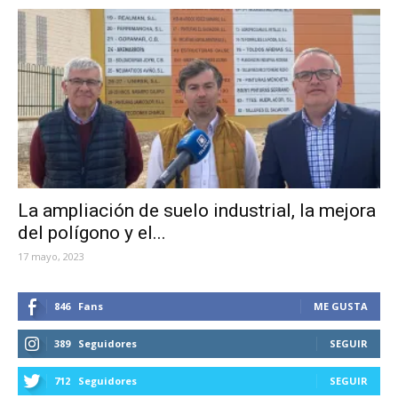
La ampliación de suelo industrial, la mejora
del polígono y el...
17 mayo, 2023
846
Fans
ME GUSTA
389
Seguidores
SEGUIR
712
Seguidores
SEGUIR