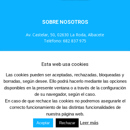
SOBRE NOSOTROS
Av. Castelar, 50, 02630 La Roda, Albacete
Teléfono: 682 837 975
Contáctanos:
info@populareslaroda.es
Esta web usa cookies
Las cookies pueden ser aceptadas, rechazadas, bloqueadas y
SÍGUENOS
borradas, según desee. Ello podrá hacerlo mediante las opciones
disponibles en la presente ventana o a través de la configuración
de su navegador, según el caso.
En caso de que rechace las cookies no podremos asegurarle el
correcto funcionamiento de las distintas funcionalidades de
Inicio
Actualidad
Videos
Contacta
Afíliate
nuestra página web.
Leer más
Aceptar
Rechazar
© Partido Popular 2023