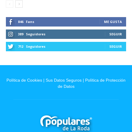
846
Fans
ME GUSTA
389
Seguidores
SEGUIR
712
Seguidores
SEGUIR
Política de Cookies
|
Sus Datos Seguros
|
Política de Protección
de Datos