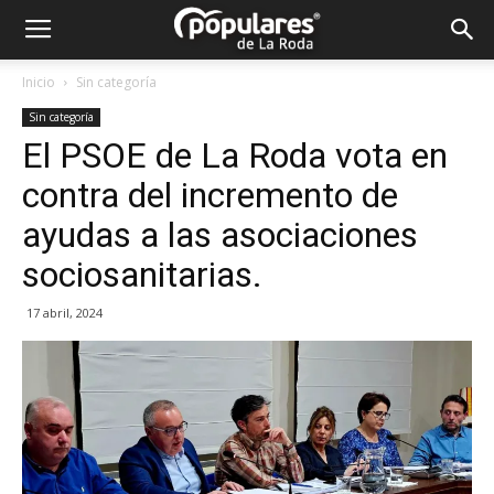
Partido
Inicio
Sin categoría
Sin categoría
Popular
El PSOE de La Roda vota en
contra del incremento de
La
ayudas a las asociaciones
sociosanitarias.
Roda
17 abril, 2024