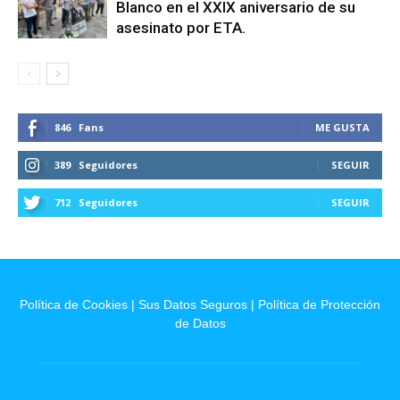
Blanco en el XXIX aniversario de su
asesinato por ETA.
846
Fans
ME GUSTA
389
Seguidores
SEGUIR
712
Seguidores
SEGUIR
Política de Cookies
|
Sus Datos Seguros
|
Política de Protección
de Datos